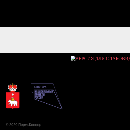
© 2020 ПермьКонцерт